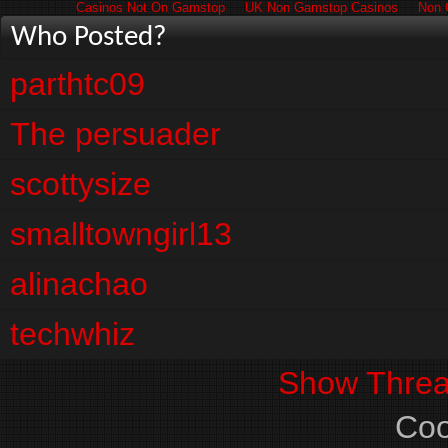
Casinos Not On Gamstop
UK Non Gamstop Casinos
Non 
Who Posted?
parthtc09
The persuader
scottysize
smalltowngirl13
alinachao
techwhiz
Show Threa
Coo