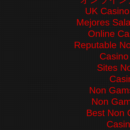
UK Casino
Mejores Sal
Online Ca
Reputable N
Casino 
Sites N
Casi
Non Gams
Non Gam
Best Non 
Casi