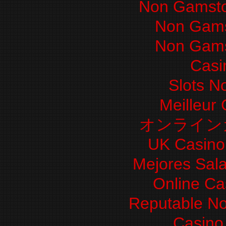
Non Gamsto
Non Gams
Non Gams
Casi
Slots N
Meilleur
オンライン
UK Casino
Mejores Sal
Online Ca
Reputable N
Casino 